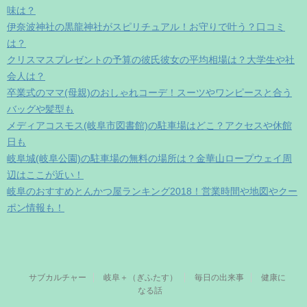
味は？
伊奈波神社の黒龍神社がスピリチュアル！お守りで叶う？口コミ
は？
クリスマスプレゼントの予算の彼氏彼女の平均相場は？大学生や社
会人は？
卒業式のママ(母親)のおしゃれコーデ！スーツやワンピースと合う
バッグや髪型も
メディアコスモス(岐阜市図書館)の駐車場はどこ？アクセスや休館
日も
岐阜城(岐阜公園)の駐車場の無料の場所は？金華山ロープウェイ周
辺はここが近い！
岐阜のおすすめとんかつ屋ランキング2018！営業時間や地図やクー
ポン情報も！
サブカルチャー
岐阜＋（ぎふたす）
毎日の出来事
健康に
なる話