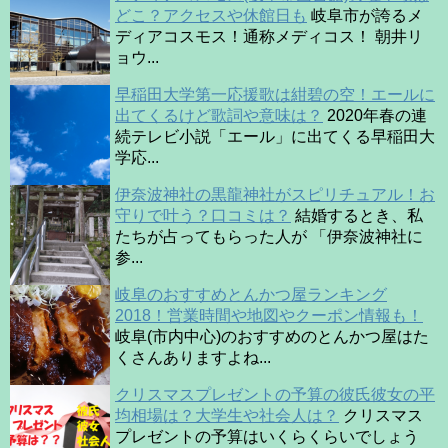
どこ？アクセスや休館日も
岐阜市が誇るメ
ディアコスモス！通称メディコス！ 朝井リ
ョウ...
早稲田大学第一応援歌は紺碧の空！エールに
出てくるけど歌詞や意味は？
2020年春の連
続テレビ小説「エール」に出てくる早稲田大
学応...
伊奈波神社の黒龍神社がスピリチュアル！お
守りで叶う？口コミは？
結婚するとき、私
たちが占ってもらった人が 「伊奈波神社に
参...
岐阜のおすすめとんかつ屋ランキング
2018！営業時間や地図やクーポン情報も！
岐阜(市内中心)のおすすめのとんかつ屋はた
くさんありますよね...
クリスマスプレゼントの予算の彼氏彼女の平
均相場は？大学生や社会人は？
クリスマス
プレゼントの予算はいくらくらいでしょう