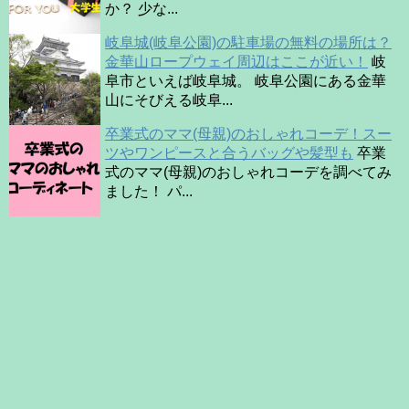
か？ 少な...
岐阜城(岐阜公園)の駐車場の無料の場所は？
金華山ロープウェイ周辺はここが近い！
岐
阜市といえば岐阜城。 岐阜公園にある金華
山にそびえる岐阜...
卒業式のママ(母親)のおしゃれコーデ！スー
ツやワンピースと合うバッグや髪型も
卒業
式のママ(母親)のおしゃれコーデを調べてみ
ました！ パ...