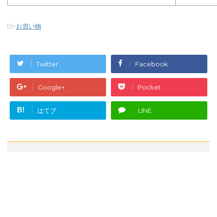
-
お買い物
Twitter
Facebook
Google+
Pocket
B!
はてブ
LINE