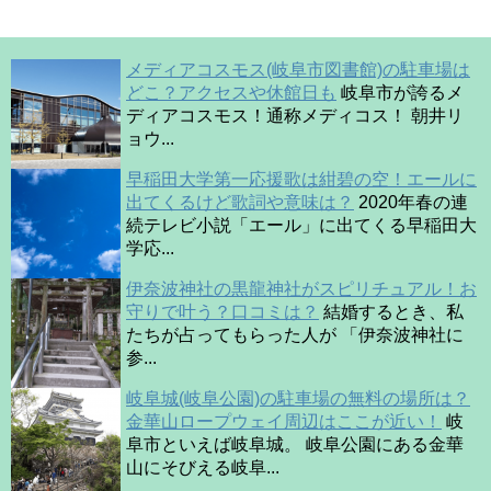
メディアコスモス(岐阜市図書館)の駐車場は
どこ？アクセスや休館日も
岐阜市が誇るメ
ディアコスモス！通称メディコス！ 朝井リ
ョウ...
早稲田大学第一応援歌は紺碧の空！エールに
出てくるけど歌詞や意味は？
2020年春の連
続テレビ小説「エール」に出てくる早稲田大
学応...
伊奈波神社の黒龍神社がスピリチュアル！お
守りで叶う？口コミは？
結婚するとき、私
たちが占ってもらった人が 「伊奈波神社に
参...
岐阜城(岐阜公園)の駐車場の無料の場所は？
金華山ロープウェイ周辺はここが近い！
岐
阜市といえば岐阜城。 岐阜公園にある金華
山にそびえる岐阜...