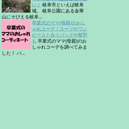
い！
岐阜市といえば岐阜
城。 岐阜公園にある金華
山にそびえる岐阜...
卒業式のママ(母親)のおし
ゃれコーデ！スーツやワン
ピースと合うバッグや髪型
も
卒業式のママ(母親)のお
しゃれコーデを調べてみま
した！ パ...