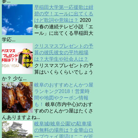
参...
早稲田大学第一応援歌は紺
碧の空！エールに出てくる
けど歌詞や意味は？
2020
年春の連続テレビ小説「エ
ール」に出てくる早稲田大
学応...
クリスマスプレゼントの予
算の彼氏彼女の平均相場
は？大学生や社会人は？
クリスマスプレゼントの予
算はいくらくらいでしょう
か？ 少な...
岐阜のおすすめとんかつ屋
ランキング2018！営業時
間や地図やクーポン情報
も！
岐阜(市内中心)のおす
すめのとんかつ屋はたくさ
んありますよね...
岐阜城(岐阜公園)の駐車場
の無料の場所は？金華山ロ
ープウェイ周辺はここが近