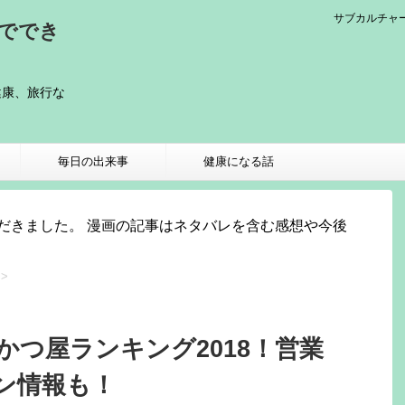
サブカルチャ
メででき
健康、旅行な
）
毎日の出来事
健康になる話
だきました。 漫画の記事はネタバレを含む感想や今後
>
つ屋ランキング2018！営業
ン情報も！