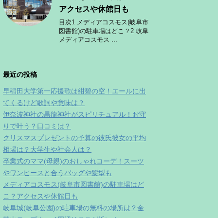
アクセスや休館日も
目次1 メディアコスモス(岐阜市
図書館)の駐車場はどこ？2 岐阜
メディアコスモス ...
最近の投稿
早稲田大学第一応援歌は紺碧の空！エールに出
てくるけど歌詞や意味は？
伊奈波神社の黒龍神社がスピリチュアル！お守
りで叶う？口コミは？
クリスマスプレゼントの予算の彼氏彼女の平均
相場は？大学生や社会人は？
卒業式のママ(母親)のおしゃれコーデ！スーツ
やワンピースと合うバッグや髪型も
メディアコスモス(岐阜市図書館)の駐車場はど
こ？アクセスや休館日も
岐阜城(岐阜公園)の駐車場の無料の場所は？金