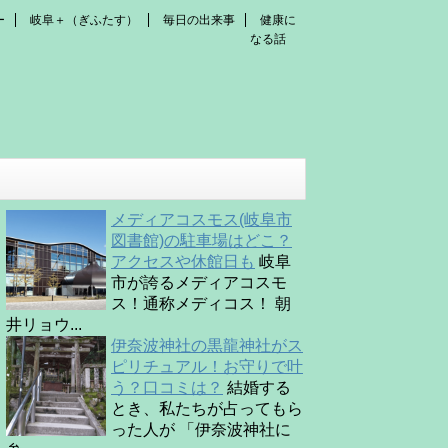
ー
岐阜＋（ぎふたす）
毎日の出来事
健康に
なる話
メディアコスモス(岐阜市
図書館)の駐車場はどこ？
アクセスや休館日も
岐阜
市が誇るメディアコスモ
ス！通称メディコス！ 朝
井リョウ...
伊奈波神社の黒龍神社がス
ピリチュアル！お守りで叶
う？口コミは？
結婚する
とき、私たちが占ってもら
った人が 「伊奈波神社に