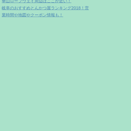
華山ロープウェイ周辺はここが近い！
岐阜のおすすめとんかつ屋ランキング2018！営
業時間や地図やクーポン情報も！