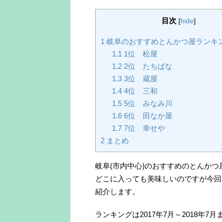
目次
[
hide
]
1
岐阜のおすすめとんかつ屋ランキング
1.1
1位 松屋
1.2
2位 たちばな
1.3
3位 蔵屋
1.4
4位 三和
1.5
5位 みなみ川
1.6
6位 田なか屋
1.7
7位 幸せや
2
まとめ
岐阜(市内中心)のおすすめのとんか
どこに入っても美味しいのですが今回
紹介します。
ランキングは2017年7月～2018年