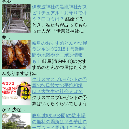
学応...
伊奈波神社の黒龍神社がス
ピリチュアル！お守りで叶
う？口コミは？
結婚する
とき、私たちが占ってもら
った人が 「伊奈波神社に
参...
岐阜のおすすめとんかつ屋
ランキング2018！営業時
間や地図やクーポン情報
も！
岐阜(市内中心)のおす
すめのとんかつ屋はたくさ
んありますよね...
クリスマスプレゼントの予
算の彼氏彼女の平均相場
は？大学生や社会人は？
クリスマスプレゼントの予
算はいくらくらいでしょう
か？ 少な...
岐阜城(岐阜公園)の駐車場
の無料の場所は？金華山ロ
ープウェイ周辺はここが近