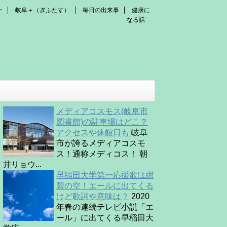
ー
岐阜＋（ぎふたす）
毎日の出来事
健康に
なる話
メディアコスモス(岐阜市
図書館)の駐車場はどこ？
アクセスや休館日も
岐阜
市が誇るメディアコスモ
ス！通称メディコス！ 朝
井リョウ...
早稲田大学第一応援歌は紺
碧の空！エールに出てくる
けど歌詞や意味は？
2020
年春の連続テレビ小説「エ
ール」に出てくる早稲田大