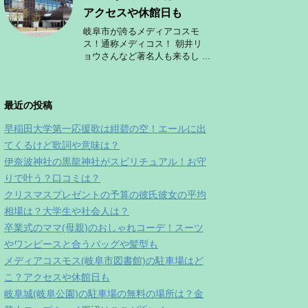
アクセスや休館日も
岐阜市が誇るメディアコスモ
ス！通称メディコス！ 朝井リ
ョウさんなど著名人も来るし ...
最近の投稿
早稲田大学第一応援歌は紺碧の空！エールに出
てくるけど歌詞や意味は？
伊奈波神社の黒龍神社がスピリチュアル！お守
りで叶う？口コミは？
クリスマスプレゼントの予算の彼氏彼女の平均
相場は？大学生や社会人は？
卒業式のママ(母親)のおしゃれコーデ！スーツ
やワンピースと合うバッグや髪型も
メディアコスモス(岐阜市図書館)の駐車場はど
こ？アクセスや休館日も
岐阜城(岐阜公園)の駐車場の無料の場所は？金