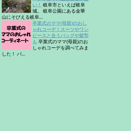
い！
岐阜市といえば岐阜
城。 岐阜公園にある金華
山にそびえる岐阜...
卒業式のママ(母親)のおし
ゃれコーデ！スーツやワン
ピースと合うバッグや髪型
も
卒業式のママ(母親)のお
しゃれコーデを調べてみま
した！ パ...