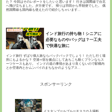
た？ 今回はそのレポートをしたいと思います！ 行きは国際線で台北
へ飛び立ちました。夕方便です。 帰りは羽田から早朝便でした。 偶
然国際線も国内線も使えたので紹介しちゃいます...
旅するシニア
インド旅行の持ち物！シニアに
必要なものやバッグは？一工夫
で快適な旅に
インド旅行 ずばり個人旅ならバックパックでしょう！ ただし行く場
所にもよるかな？ 空港➾宿を拠点にしてあちこち動くプランならス
ーツケースもあり。 インドの道の事情があまり良くないので駅構内
とか空港内とかムンバイのまちなかのようなアス...
スポンサーリンク
イスタンブールブルーモスクの入場料