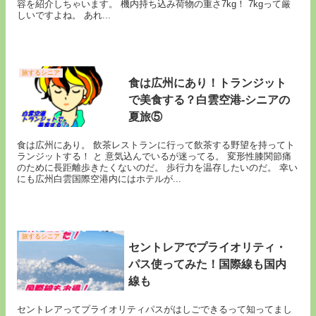
容を紹介しちゃいます。 機内持ち込み荷物の重さ7kg！ 7kgって厳
しいですよね。 あれ...
旅するシニア
食は広州にあり！トランジット
で美食する？白雲空港-シニアの
夏旅⑤
食は広州にあり。 飲茶レストランに行って飲茶する野望を持ってト
ランジットする！ と 意気込んでいるが迷ってる。 変形性膝関節痛
のために長距離歩きたくないのだ。 歩行力を温存したいのだ。 幸い
にも広州白雲国際空港内にはホテルが...
旅するシニア
セントレアでプライオリティ・
パス使ってみた！国際線も国内
線も
セントレアってプライオリティパスがはしごできるって知ってまし