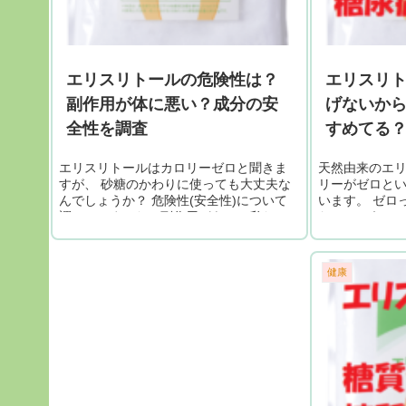
エリスリトールの危険性は？
エリスリ
副作用が体に悪い？成分の安
げないか
全性を調査
すめてる
エリスリトールはカロリーゼロと聞きま
天然由来のエ
すが、 砂糖のかわりに使っても大丈夫な
リーがゼロと
んでしょうか？ 危険性(安全性)について
います。 ゼロ
調べてみました。副作用があって私たち
ないというこ
の体に悪いのであれば心配ですよね。 エ
も良いのでは？
リスリトールの危険性は？副作用が体...
集めてみました
値を...
健康