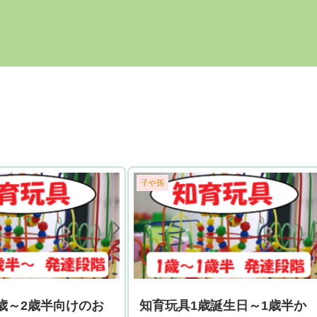
子や孫
歳～2歳半向けのお
知育玩具1歳誕生日～1歳半か