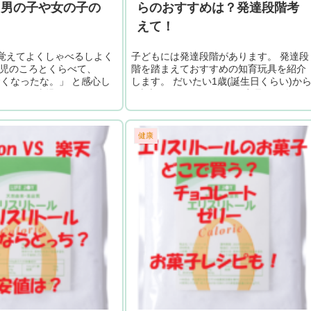
？男の子や女の子の
らのおすすめは？発達段階考
えて！
覚えてよくしゃべるしよく
子どもには発達段階があります。 発達段
歳児のころとくらべて、
階を踏まえておすすめの知育玩具を紹介
くなったな。」 と感心し
します。 だいたい1歳(誕生日くらい)か
そんな2歳児のおすすめの
1歳半くらいまでの人気の商品を紹介し
します。 発達段階に合っ
す。 1歳(誕生日)くらいの発達段階は？ 1
的好奇心をぐんと...
歳ころの赤ちゃんの発達...
健康