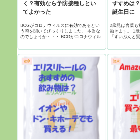
く？有効なら予防接種しとい
すすめは
てよかった
誕生日に
BCGがコロナウィルスに有効であるとい
2歳児は言葉も
う噂を聞いてびっくりしました。 本当な
動きます。 1
のでしょうか・・・ BCGがコロナウィル
「ずいぶんと賢
スに効く？ BCG予防接種が中国コロナウ
てしまいます。
ィルスに効くって言う噂があります。 本
知育玩具を紹介
当なのかな・・・・ 予防...
たおもちゃで知
健康
健康