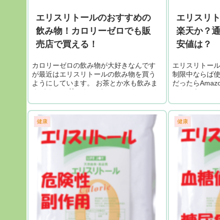
エリスリトールのおすすめの
エリスリト
飲み物！カロリーゼロでも販
楽天か？通
売店で買える！
安値は？
カロリーゼロの飲み物が大好きなんです
エリスリトール
が最近はエリスリトールの飲み物を買う
制限中ならば使
ようにしています。 お茶とか水も飲みま
だったらAma
すが なんか甘いものがほしいときはエリ
んだろう・・・
スリトールの飲み物を買ってしまいま
リスリトールはA
す。。。。 毎日じゃないですよ！ではお
スリトール...
すすめ...
健康
健康