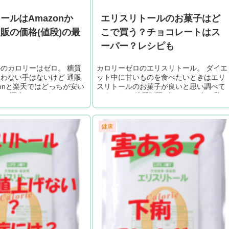
ールはAmazonか
エリスリトールのお菓子はど
販の価格(値段)の最
こで買う？チョコレートはス
ーパー？レシピも
のカロリーはゼロ。 糖質
カロリーゼロのエリスリトール。 ダイエ
わない手はないけど 通販
ット中に甘いものを食べたいときはエリ
zonと楽天ではどっちが安い
スリトールのお菓子が良いと思い調べて
・ 調査してみました。 エ
みました。 糖質制限ダイエット中の私に
mazonか楽天か？ エリ
も 罪悪感なく食べられるお菓子がほしい
わ！ ...
健康