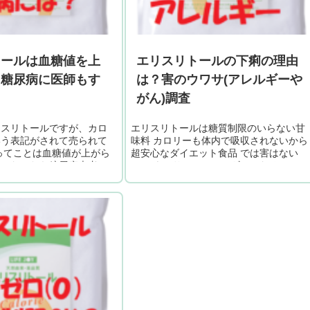
トールは血糖値を上
エリスリトールの下痢の理由
ら糖尿病に医師もす
は？害のウワサ(アレルギーや
？
がん)調査
リスリトールですが、カロ
エリスリトールは糖質制限のいらない甘
いう表記がされて売られて
味料 カロリーも体内で吸収されないから
ってことは血糖値が上がら
超安心なダイエット食品 では害はない
と？だったら糖尿病患者に
の？ ウワサではアレルギーになるとか、
 お医者さんのコメントも
発がん物質があるとか言われていますが
。 エリスリトールは血糖
調査してみました。 下痢になると...