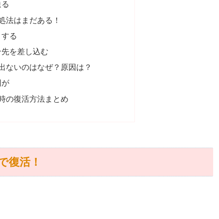
送る
処法はまだある！
こする
ン先を差し込む
出ないのはなぜ？原因は？
因が
時の復活方法まとめ
で復活！