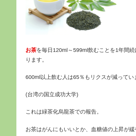
お茶
を毎日120ml～599ml飲むことを1
ります。
600ml以上飲む人は65％もリクスが減ってい
(台湾の国立成功大学)
これは緑茶化烏龍茶での報告。
お茶はがんにもいいとか、血糖値の上昇が緩