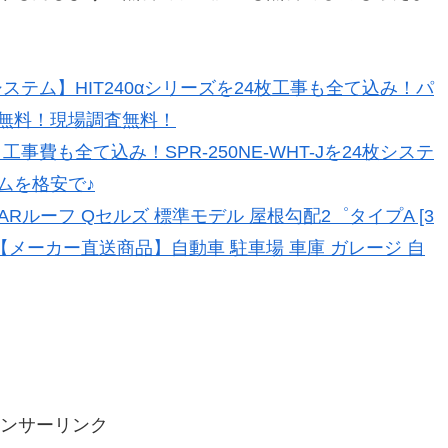
ステム】HIT240αシリーズを24枚工事も全て込み！パ
無料！現場調査無料！
事費も全て込み！SPR-250NE-WHT-Jを24枚システ
ムを格安で♪
Rルーフ Qセルズ 標準モデル 屋根勾配2゜タイプA [3
05W【メーカー直送商品】自動車 駐車場 車庫 ガレージ 自
ンサーリンク