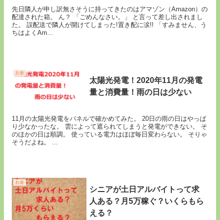
先日隣人が申し訳無さそうに持ってきたのはアマゾン（Amazon）の
配達された箱。 ん？ 「ごめんなさい。」 と言って差し出されまし
た。 誤配送で隣人が開けてしまった!置き配に涙!! 「すみません、う
ちはよくAm...
お金
太陽光発電！2020年11月の発電
量と消費量！雨の日は少ない
11月の太陽光発電をパネルで確かめてみた。 20日の雨の日はやっぱ
り少なかったな。 雲によって遮られてしまうと発電ができない。 そ
のほかの日は順調。 使っている電力はほぼ毎日変わらない。 そりゃ
そうだよね。 ...
お金
シニアが土日アルバイトって求
人ある？月5万稼ぐ？いくらもら
える？