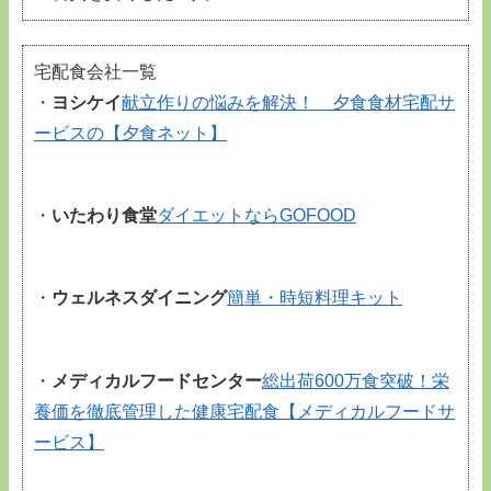
宅配食会社一覧
・
ヨシケイ
献立作りの悩みを解決！ 夕食食材宅配サ
ービスの【夕食ネット】
・
いたわり食堂
ダイエットならGOFOOD
・
ウェルネスダイニング
簡単・時短料理キット
・
メディカルフードセンター
総出荷600万食突破！栄
養価を徹底管理した健康宅配食【メディカルフードサ
ービス】