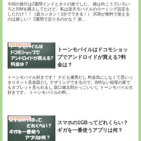
今回の旅行は2週間インドとタイの旅でした。 娘は向こうでいろい
ろとSIMを購入してたけど、私は楽天モバイルのローミング設定を
しただけ！！（超カンタン！1分でできる！） 2GBが無料で使える
のは嬉しい！ 2週間で足りるのかな？ 楽...
おすすめスマホ
トーンモバイルはドコモショッ
プでアンドロイドが買える?料
金は？
トーンモバイル好きです！ ナビも優秀だし 料金気にしなくて思いっ
きりネット見放題だし テザリングできるので、Wifiない祖母の家で
もタブレット見られるし 坂口健太郎かっこいいし トーンモバイル大
好きです。 トーンモバイルの料...
おすすめスマホ
スマホの1GBってどれくらい？
ギガを一番使うアプリは何？